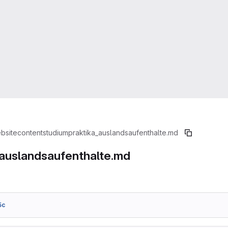
bsite
content
studium
praktika_auslandsaufenthalte.md
_auslandsaufenthalte.md
5c