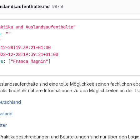
uslandsaufenthalte.md
987 B
aktika
und
Auslandsaufenthalte"
n
:
"
"
"
-12-28T19:39:21+01:00
022-12-28T19:39:21+01:00
rs
:
[
"
Franca
Magnin"
]
uslandsaufenthalte sind eine tolle Möglichkeit seinen fachlichen ab
inks findet ihr nähere Informationen zu den Möglichkeiten an der T
eutschland
usland
ter
Praktikabeschreibungen und Beurteilungen sind nur über den Login 