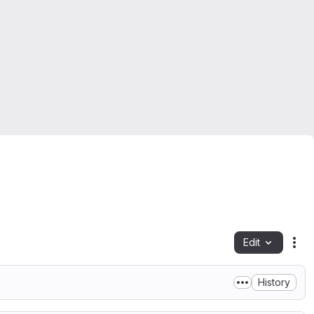
Edit
Fil
History