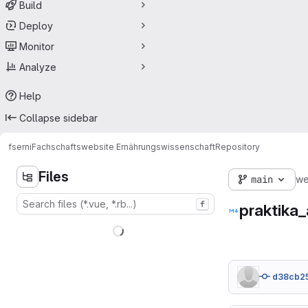
Build
Deploy
Monitor
Analyze
Help
Collapse sidebar
fserni
Fachschaftswebsite Ernährungswissenschaft
Repository
Files
main
we
f
praktika
d38cb2