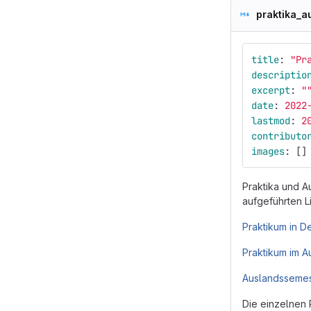
praktika_a
title
:
"
Pr
descriptio
excerpt
:
"
date
:
2022
lastmod
:
2
contributo
images
:
[]
Praktika und A
aufgeführten L
Praktikum in D
Praktikum im A
Auslandssemes
Die einzelnen 