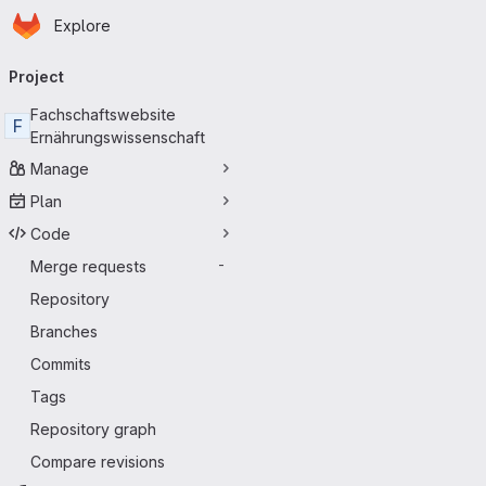
Homepage
Skip to main content
Explore
Primary navigation
Project
Fachschaftswebsite
F
Ernährungswissenschaft
Manage
Plan
Code
Merge requests
-
Repository
Branches
Commits
Tags
Repository graph
Compare revisions