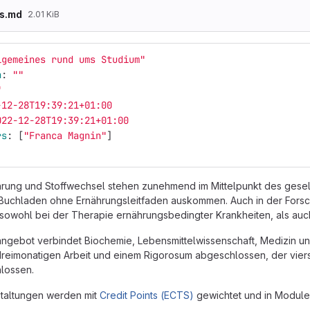
es.md
2.01 KiB
lgemeines
rund
ums
Studium"
n
:
"
"
"
-12-28T19:39:21+01:00
022-12-28T19:39:21+01:00
rs
:
[
"
Franca
Magnin"
]
rung und Stoffwechsel stehen zunehmend im Mittelpunkt des gesells
 Buchladen ohne Ernährungsleitfaden auskommen. Auch in der Forsc
owohl bei der Therapie ernährungsbedingter Krankheiten, als auch
ngebot verbindet Biochemie, Lebensmittelwissenschaft, Medizin un
 dreimonatigen Arbeit und einem Rigorosum abgeschlossen, der vie
lossen.
staltungen werden mit
Credit Points (ECTS)
gewichtet und in Modul