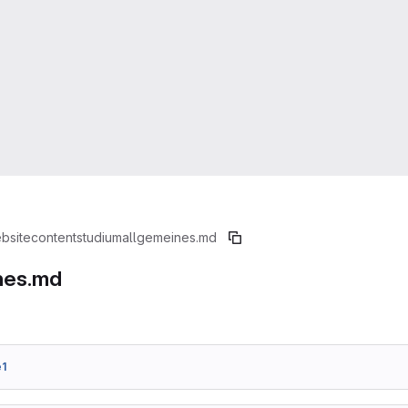
bsite
content
studium
allgemeines.md
nes.md
1