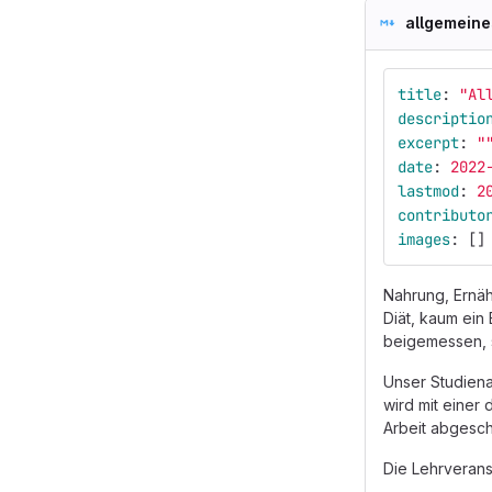
allgemein
title
:
"
Al
descriptio
excerpt
:
"
date
:
2022
lastmod
:
2
contributo
images
:
[]
Nahrung, Ernäh
Diät, kaum ein
beigemessen, s
Unser Studiena
wird mit einer
Arbeit abgesch
Die Lehrveran