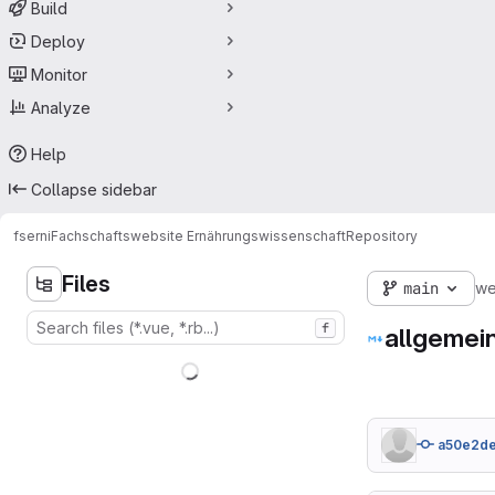
Build
Deploy
Monitor
Analyze
Help
Collapse sidebar
fserni
Fachschaftswebsite Ernährungswissenschaft
Repository
Files
main
we
f
allgemei
a50e2de