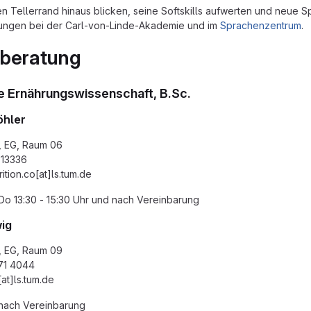
n Tellerrand hinaus blicken, seine Softskills aufwerten und neue 
tungen bei der Carl-von-Linde-Akademie und im
Sprachenzentrum
.
nberatung
e Ernährungswissenschaft, B.Sc.
öhler
, EG, Raum 06
713336
rition.co[at]ls.tum.de
Do 13:30 - 15:30 Uhr und nach Vereinbarung
wig
, EG, Raum 09
 71 4044
at]ls.tum.de
 nach Vereinbarung