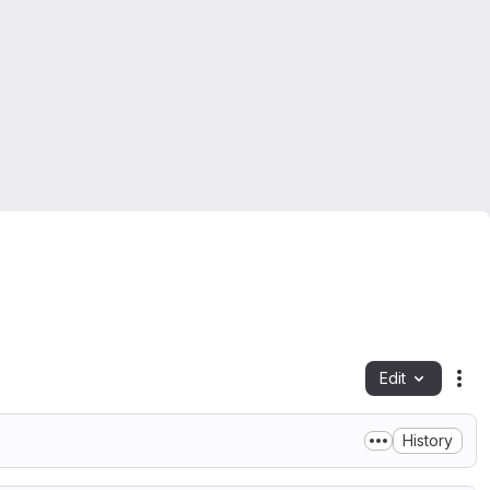
Edit
Fil
History