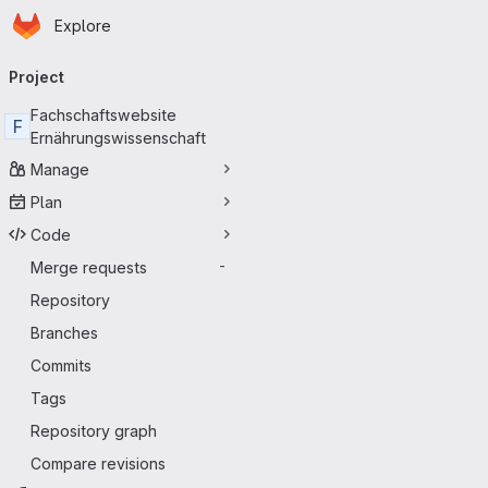
Homepage
Skip to main content
Explore
Primary navigation
Project
Fachschaftswebsite
F
Ernährungswissenschaft
Manage
Plan
Code
Merge requests
-
Repository
Branches
Commits
Tags
Repository graph
Compare revisions